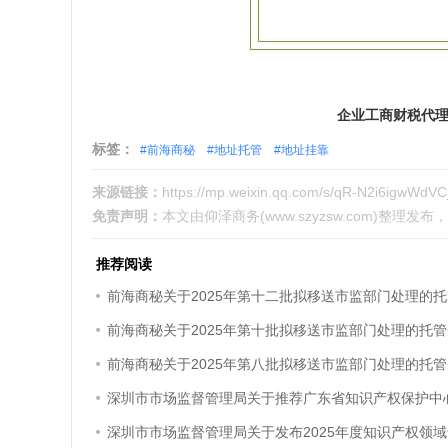
企业工商财税代理咨
标签：
#前海商秘
#地址托管
#地址挂靠
来源链接：
https://mp.weixin.qq.com/s/qR-N2i6igwWdVC
免责声明：
本文由
仰泽商务
(
www.szyzsw.com
)整理发布
推荐阅读
前海商秘关于2025年第十批拟移送市监部门处理的托
前海商秘关于2025年第八批拟移送市监部门处理的托