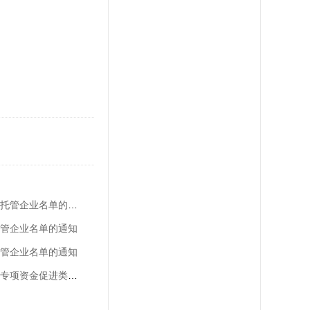
前海商秘关于2025年第十一批拟移送市监部门处理的托管企业名单的通知
托管企业名单的通知
托管企业名单的通知
深圳市市场监督管理局关于发布2025年知识产权领域专项资金促进类评审制项目申报指南的通知