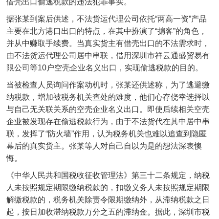
借壳出口偷逃税款的违法犯罪事实。
据张某到案后供述，不法货运代理公司依托“两高一资”产品
主要在北方港口出口的特点，在其中扮演了“掮客”的角色，
并从中赚取手续费。当真实货主有借壳出口的不法需求时，
由不法货运代理公司居中串联，借用深圳市祥云通盛贸易有
限公司等10户空壳企业名义出口，实现偷逃税款的目的。
当被检查人员询问作案动机时，张某还供述称，为了逃避缴
纳税款，增加被税务机关查处的难度，他们心存侥幸选择以
与自己无关联关系的空壳企业名义出口。即使后续相关空壳
企业被发现存在偷逃税款行为，由于不法货代在其中居中串
联，发挥了“防火墙”作用，认为税务机关也难以追查到隐匿
幕后的真实货主。张某等人对自己自以为是的想法深表懊
悔。
《中华人民共和国税收征收管理法》第三十二条规定，纳税
人未按照规定期限缴纳税款的，扣缴义务人未按照规定期限
解缴税款的，税务机关除责令限期缴纳外，从滞纳税款之日
起，按日加收滞纳税款万分之五的滞纳金。据此，深圳市税