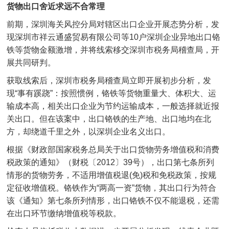
货物出口舍近求远不合常理
前期，深圳海关风控分局对辖区出口企业开展态势分析，发
现深圳市祥云通盛贸易有限公司等10户深圳企业异地出口铬
铁等货物金额激增，并将线索移交深圳市税务局稽查局，开
展共同研判。
获取线索后，深圳市税务局稽查局立即开展初步分析，发
现“事有蹊跷”：按照惯例，铬铁等货物重量大、体积大、运
输成本高，相关出口企业为节约运输成本，一般选择就近报
关出口。但在该案中，出口铬铁的生产地、出口地均在北
方，却绕道千里之外，以深圳企业名义出口。
根据《财政部国家税务总局关于出口货物劳务增值税和消费
税政策的通知》（财税〔2012〕39号），出口第七条所列
情形的货物劳务，不适用增值税退(免)税和免税政策，按规
定征收增值税。铬铁作为“两高一资”货物，其出口行为符合
该《通知》第七条所列情形，出口铬铁不仅不能退税，还需
在出口环节缴纳增值税等税款。