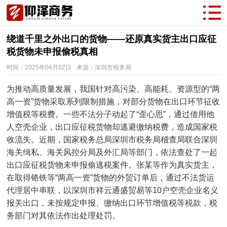
绕道千里之外出口的货物——还原真实货主出口应征
税货物未申报偷税真相
时间：2025年04月02日
来源：深圳市税务局
为推动高质量发展，我国针对高污染、高能耗、资源型的“两
高一资”货物采取系列限制措施，对部分货物在出口环节征收
增值税等税费。一些不法分子动起了“歪心思”，通过借用他
人空壳企业，出口应征税货物却逃避缴纳税费，造成国家税
收流失。近期，国家税务总局深圳市税务局稽查局联合深圳
海关缉私、海关风控分局及外汇局等部门，依法查处了一起
出口应征税货物未申报偷逃税案件。张某等作为真实货主，
在取得铬铁等“两高一资”货物的外贸订单后，通过不法货运
代理居中串联，以深圳市祥云通盛贸易等10户空壳企业名义
报关出口，未按规定申报、缴纳出口环节增值税等税款，税
务部门对其依法作出处理处罚。