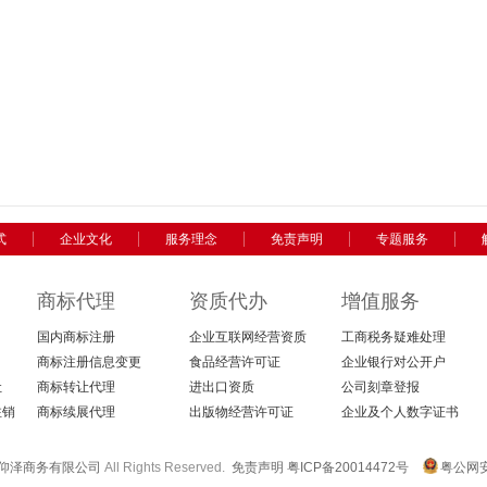
式
企业文化
服务理念
免责声明
专题服务
商标代理
资质代办
增值服务
国内商标注册
企业互联网经营资质
工商税务疑难处理
商标注册信息变更
食品经营许可证
企业银行对公开户
让
商标转让代理
进出口资质
公司刻章登报
注销
商标续展代理
出版物经营许可证
企业及个人数字证书
仰泽商务有限公司
All Rights Reserved.
免责声明
粤ICP备20014472号
粤公网安备